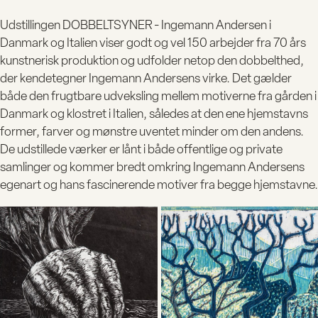
Udstillingen DOBBELTSYNER - Ingemann Andersen i
Danmark og Italien viser godt og vel 150 arbejder fra 70 års
kunstnerisk produktion og udfolder netop den dobbelthed,
der kendetegner Ingemann Andersens virke. Det gælder
både den frugtbare udveksling mellem motiverne fra gården i
Danmark og klostret i Italien, således at den ene hjemstavns
former, farver og mønstre uventet minder om den andens.
De udstillede værker er lånt i både offentlige og private
samlinger og kommer bredt omkring Ingemann Andersens
egenart og hans fascinerende motiver fra begge hjemstavne.