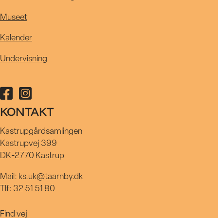
9.02.2023
Museet
Kalender
Undervisning
Følg Kastrupgårdsamlingen på facebook
Følg Kastrupgårdsamlingen på instagram
KONTAKT
Kastrupgårdsamlingen
Kastrupvej 399
DK-2770 Kastrup
Mail: ks.uk@taarnby.dk
Tlf: 32 51 51 80
Find vej