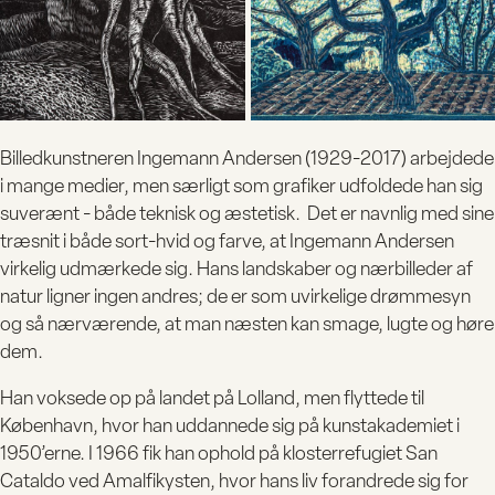
Billedkunstneren Ingemann Andersen (1929-2017) arbejdede
i mange medier, men særligt som grafiker udfoldede han sig
suverænt - både teknisk og æstetisk. Det er navnlig med sine
træsnit i både sort-hvid og farve, at Ingemann Andersen
BESØG
virkelig udmærkede sig. Hans landskaber og nærbilleder af
natur ligner ingen andres; de er som uvirkelige drømmesyn
og så nærværende, at man næsten kan smage, lugte og høre
UDSTILLI
dem.
Han voksede op på landet på Lolland, men flyttede til
København, hvor han uddannede sig på kunstakademiet i
1950’erne. I 1966 fik han ophold på klosterrefugiet San
Cataldo ved Amalfikysten, hvor hans liv forandrede sig for