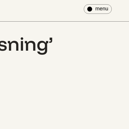
luk
menu
sning’