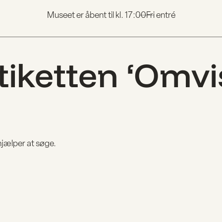
Museet er åbent til kl. 17:00
Fri entré
iketten ‘Omvi
 hjælper at søge.
GER