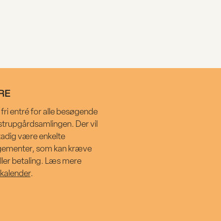
RE
 fri entré for alle besøgende
trupgårdsamlingen. Der vil
adig være enkelte
gementer, som kan kræve
 eller betaling. Læs mere
kalender
.