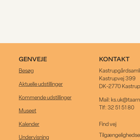
KALENDER
MUSEET
GENVEJE
KONTAKT
UNDERVISN
Besøg
Kastrupgårdsaml
Kastrupvej 399
Aktuelle udstillinger
DK-2770 Kastru
Kommende udstillinger
Mail: ks.uk@taar
Tlf: 32 51 51 80
Museet
Find vej
Kalender
Tilgængelighedse
Undervisning