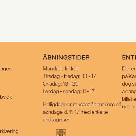
ÅBNINGSTIDER
ENT
ING
ingen
Mandag:
lukket
Der er
Tirsdag - fredag:
13 - 17
på Kas
p
Onsdag: 13 - 20
dog st
Lørdag - søndag: 11 - 17
arran
nby.dk
billet
Helligdage er museet åbent som på
under
søndage kl. 11-17 med enkelte
undtagelser.
rklæring