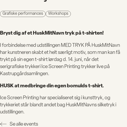
Grafiske performances
Workshops
Bryst dig af et HuskMitNavn tryk på t-shirten!
I forbindelse med udstillingen MED TRYK PÅ HuskMitNavn
har kunstneren skabt et helt særligt motiv, som man kan få
trykt på sin egen t-shirt lørdag d. 14. juni, når det
serigrafiske trykkeri Ice Screen Printing trykker live på
Kastrupgårdsamlingen.
HUSK at medbringe din egen bomulds t-shirt.
Ice Screen Printing har specialiseret sig i kunsttryk, og
BESØG
trykkeriet står blandt andet bag HuskMitNavns silketryk i
udstillingen.
Se alle events