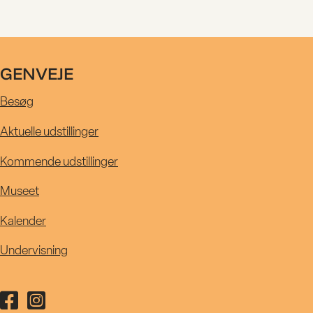
UDSTILLIN
KALENDE
GENVEJE
Besøg
R
Aktuelle udstillinger
Kommende udstillinger
MUSEET
Museet
Kalender
UNDERVIS
Undervisning
Følg Kastrupgårdsamlingen på facebook
Følg Kastrupgårdsamlingen på instagram