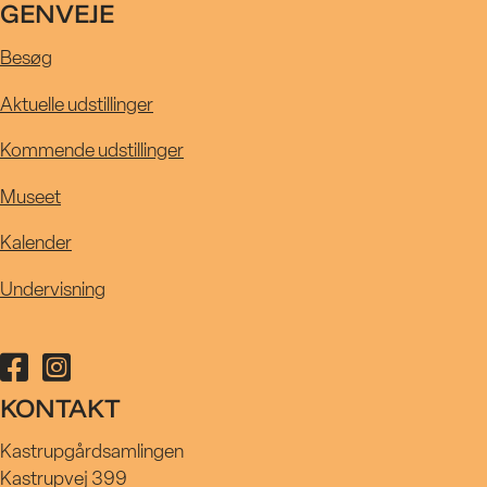
UDSTILLIN
GENVEJE
Besøg
KALENDER
Aktuelle udstillinger
Kommende udstillinger
MUSEET
Museet
Kalender
UNDERVISN
Undervisning
Følg Kastrupgårdsamlingen på facebook
Følg Kastrupgårdsamlingen på instagram
KONTAKT
Kastrupgårdsamlingen
Kastrupvej 399