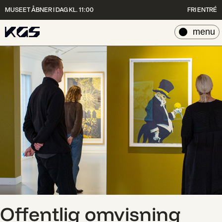
MUSEET ÅBNER I DAG KL. 11:00
FRI ENTRÉ
luk
menu
Offentlig omvisning