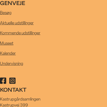
UDSTILLIN
GENVEJE
Besøg
KALENDER
Aktuelle udstillinger
Kommende udstillinger
MUSEET
Museet
Kalender
UNDERVISN
Undervisning
Følg Kastrupgårdsamlingen på facebook
Følg Kastrupgårdsamlingen på instagram
KONTAKT
Kastrupgårdsamlingen
Kastrupvej 399