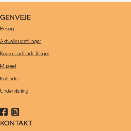
UDSTILLIN
GENVEJE
KALENDE
Besøg
R
Aktuelle udstillinger
Kommende udstillinger
MUSEET
Museet
Kalender
UNDERVISN
Undervisning
Følg Kastrupgårdsamlingen på facebook
Følg Kastrupgårdsamlingen på instagram
KONTAKT