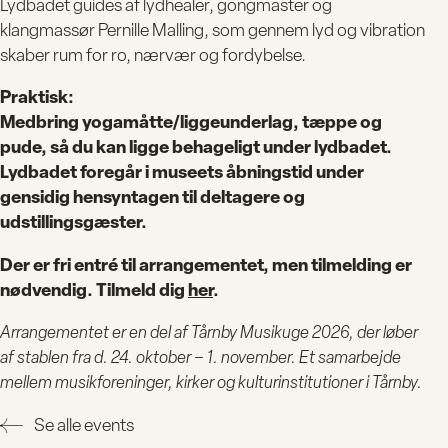
Lydbadet guides af lydhealer, gongmaster og
klangmassør Pernille Malling, som gennem lyd og vibration
skaber rum for ro, nærvær og fordybelse.
Praktisk:
BESØG
Medbring yogamåtte/liggeunderlag, tæppe og
pude, så du kan ligge behageligt under lydbadet.
Lydbadet foregår i museets åbningstid under
gensidig hensyntagen til deltagere og
UDSTILLI
udstillingsgæster.
Der er fri entré til arrangementet, men tilmelding er
nødvendig. Tilmeld dig
her
.
KALENDE
Arrangementet er en del af Tårnby Musikuge 2026, der løber
af stablen fra d. 24. oktober – 1. november. Et samarbejde
R
mellem musikforeninger, kirker og kulturinstitutioner i Tårnby.
Se alle events