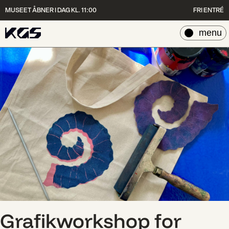
MUSEET ÅBNER I DAG KL. 11:00
FRI ENTRÉ
luk
menu
Grafikworkshop for