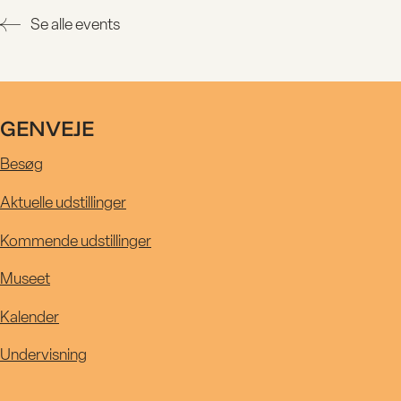
UDSTILLIN
Se alle events
KALENDE
GENVEJE
R
Besøg
Aktuelle udstillinger
MUSEET
Kommende udstillinger
Museet
UNDERVIS
Kalender
Undervisning