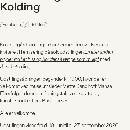
Kolding
Fernisering
udstilling
Kastrupgårdsamlingen har hermed fornøjelsen af at
invitere til fernisering på soloudstillingen
En eller anden
bryder ind i et hus og bor der så længe som muligt
med
Jakob Kolding.
Udstillingsåbningen begynder kl. 19.00, hvor der er
velkomst ved museumsleder Mette Sandhoff Mansa.
Efterfølgende er der åbningstale ved kurator og
kunsthistoriker Lars Bang Larsen.
BESØG
Alle er velkomne.
Udstillingen vises fra d. 18. juni til d. 27. september 2026.