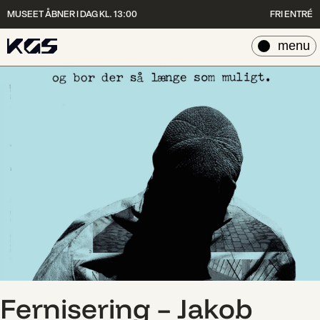
MUSEET ÅBNER I DAG KL. 13:00
FRI ENTRÉ
luk
menu
Fernisering – Jakob