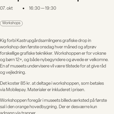
07. okt
16:30 — 19:30
●
Workshops
Kig forbi Kastrupgårdsamlingens grafiske drop in
workshop den første onsdag hver måned og afprøv
forskellige grafiske teknikker. Workshoppen er for voksne
og børn 12+, og både nybegyndere og øvede er velkomne.
En af museets undervisere vil være tilstede for at give råd
og vejledning.
Det koster 85 kr. at deltage i workshoppen, som betales
via Mobilepay. Materialer er inkluderet i prisen.
BESØG
Workshoppen foregår i museets billedværksted på første
sal i den orange hovedbygning. Der er desværre kun
adgang via trapper.